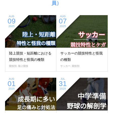
員）
AUG
AUG
09
07
2025
2025
陸上競技・短距離における
サッカーの競技特性と怪我
競技特性と怪我の種類
の種類
競技別
,
陸上競技
サッカー
,
競技別
AUG
JUL
01
31
2025
2025