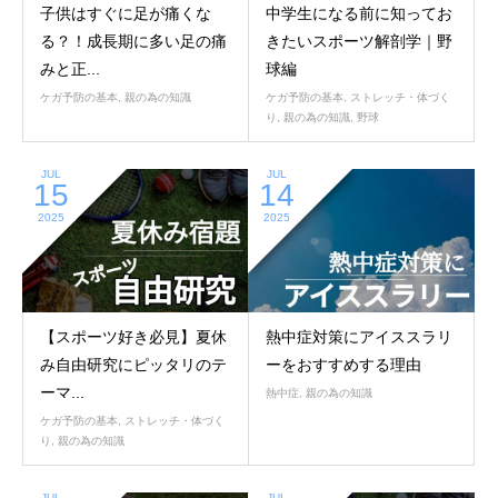
子供はすぐに足が痛くな
中学生になる前に知ってお
る？！成長期に多い足の痛
きたいスポーツ解剖学｜野
みと正...
球編
ケガ予防の基本
,
親の為の知識
ケガ予防の基本
,
ストレッチ・体づく
り
,
親の為の知識
,
野球
JUL
JUL
15
14
2025
2025
【スポーツ好き必見】夏休
熱中症対策にアイススラリ
み自由研究にピッタリのテ
ーをおすすめする理由
ーマ...
熱中症
,
親の為の知識
ケガ予防の基本
,
ストレッチ・体づく
り
,
親の為の知識
JUL
JUL