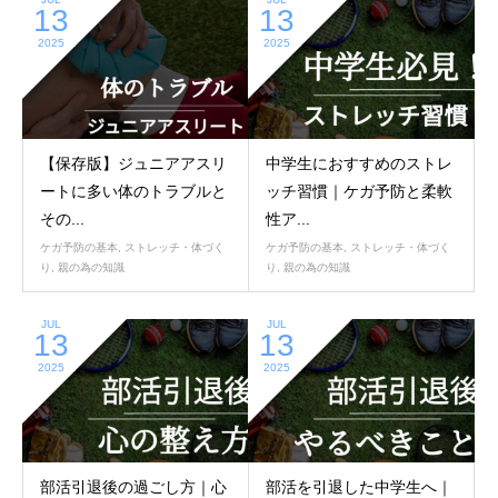
13
13
2025
2025
【保存版】ジュニアアスリ
中学生におすすめのストレ
ートに多い体のトラブルと
ッチ習慣｜ケガ予防と柔軟
その...
性ア...
ケガ予防の基本
,
ストレッチ・体づく
ケガ予防の基本
,
ストレッチ・体づく
り
,
親の為の知識
り
,
親の為の知識
JUL
JUL
13
13
2025
2025
部活引退後の過ごし方｜心
部活を引退した中学生へ｜