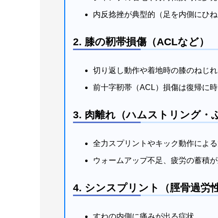
内反捻挫が典型的（足を内側にひね
2. 膝の靭帯損傷（ACLなど）
切り返し動作や着地時の膝のねじれ
前十字靭帯（ACL）損傷は復帰に
3. 肉離れ（ハムストリング・
全力スプリントやキック動作による
ウォームアップ不足、疲労の蓄積が
4. シンスプリント（脛骨過労
すねの内側に痛みが出る症状