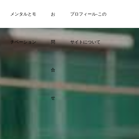
メンタルとモ
お
プロフィール-この
チベーション
問
サイトについて
合
せ