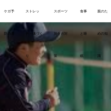
ケガ予
ストレッ
スポーツ
食事
親のた
防の基
チ・体づく
別ケガ対
と睡
めの知
本
り
策
眠
識