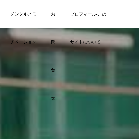
メンタルとモ
お
プロフィール-この
チベーション
問
サイトについて
合
せ