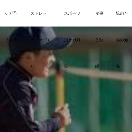
ケガ予
ストレッ
スポーツ
食事
親のた
防の基
チ・体づく
別ケガ対
と睡
めの知
本
り
策
眠
識