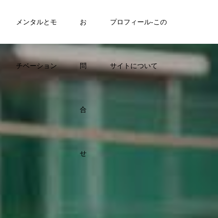
メンタルとモ
お
プロフィール-この
チベーション
問
サイトについて
合
せ