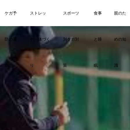
ケガ予
ストレッ
スポーツ
食事
親のた
防の基
チ・体づく
別ケガ対
と睡
めの知
本
り
策
眠
識