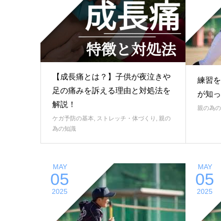
【成長痛とは？】子供が夜泣きや
練習を
足の痛みを訴える理由と対処法を
が知っ
解説！
親の為の
ケガ予防の基本
,
ストレッチ・体づくり
,
親の
為の知識
MAY
MAY
05
05
2025
2025