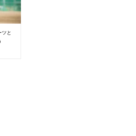
ーツと
う