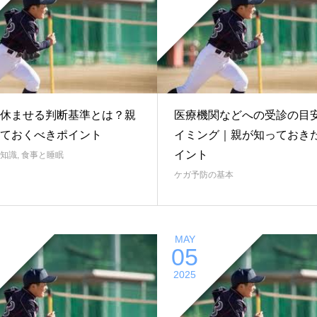
休ませる判断基準とは？親
医療機関などへの受診の目
ておくべきポイント
イミング｜親が知っておき
イント
知識
,
食事と睡眠
ケガ予防の基本
MAY
05
2025