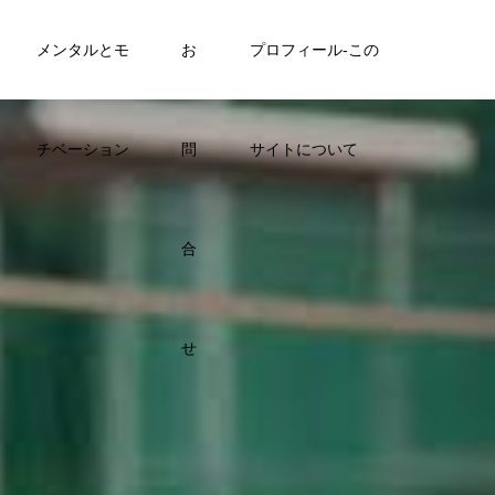
メンタルとモ
お
プロフィール-この
チベーション
問
サイトについて
合
せ