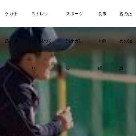
ケガ予
ストレッ
スポーツ
食事
親のた
防の基
チ・体づく
別ケガ対
と睡
めの知
本
り
策
眠
識