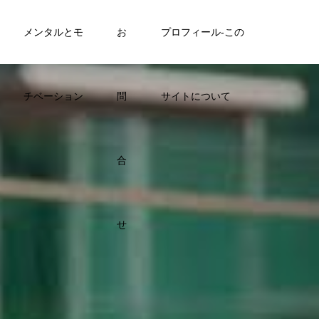
メンタルとモ
お
プロフィール-この
チベーション
問
サイトについて
合
せ