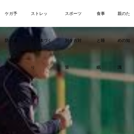
ケガ予
ストレッ
スポーツ
食事
親のた
防の基
チ・体づく
別ケガ対
と睡
めの知
本
り
策
眠
識