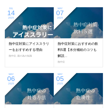
JUL
MAY
14
07
2025
2025
熱中症対策にアイススラリ
熱中症対策におすすめの飲
ーをおすすめする理由
料5選【水分補給のコツも
解説...
熱中症
,
親の為の知識
熱中症
MAY
MAY
06
05
2025
2025