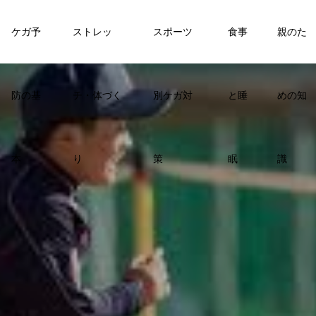
ケガ予
ストレッ
スポーツ
食事
親のた
防の基
チ・体づく
別ケガ対
と睡
めの知
本
り
策
眠
識