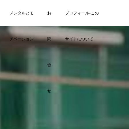
メンタルとモ
お
プロフィール-この
チベーション
問
サイトについて
合
せ