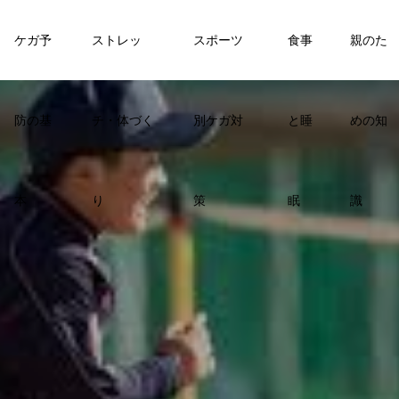
ケガ予
ストレッ
スポーツ
食事
親のた
防の基
チ・体づく
別ケガ対
と睡
めの知
本
り
策
眠
識