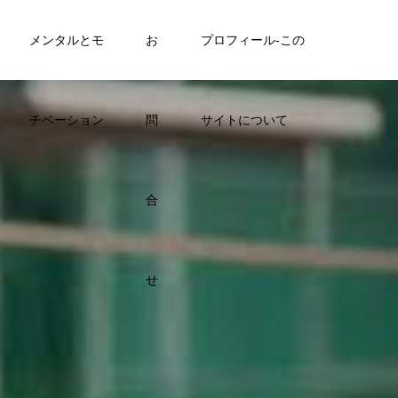
メンタルとモ
お
プロフィール-この
チベーション
問
サイトについて
合
せ