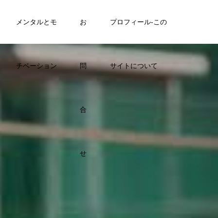
メンタルとモ
お
プロフィール-この
チベーション
問
サイトについて
合
せ