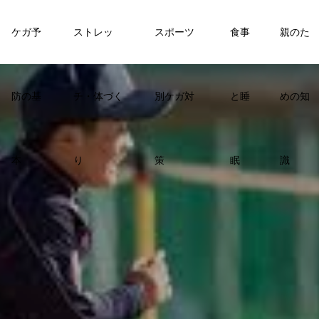
ケガ予
ストレッ
スポーツ
食事
親のた
防の基
チ・体づく
別ケガ対
と睡
めの知
本
り
策
眠
識